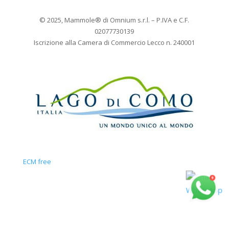
© 2025, Mammole
®
di Omnium s.r.l. – P.IVA e C.F.
02077730139
Iscrizione alla Camera di Commercio Lecco n. 240001
ECM free